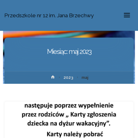
Przedszkole nr 12 im. Jana Brzechwy
Miesiąc:
maj 2023
2023
maj