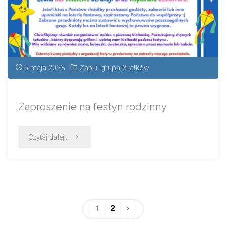
5 maja 2023
Żabki -grupa 3 latków
Zaproszenie na festyn rodzinny
Czytaj dalej...
1
2