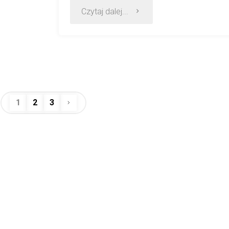
Czytaj dalej...
1
2
3