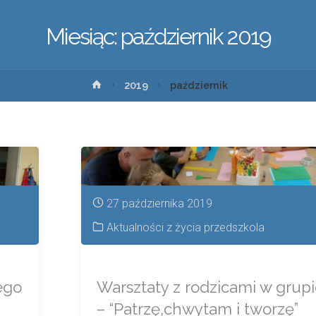
Miesiąc:
październik 2019
2019
październik
27 października 2019
Aktualności z życia przedszkola
ego
Warsztaty z rodzicami w grup
– “Patrzę,chwytam i tworzę”