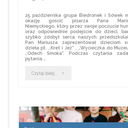
25 października grupa Biedronek i Sówek m
okazję gościć pisarza Pana Mariu
Niemyckiego, który przez swoje poczucie hu
oraz odpowiednie podejście do dzieci, ba
szybko zdobył serca naszych przedszkola
Pan Mariusza zaprezentował dzieciom s
dzieła pt. ,,Kret i Jeż” , ,,Wycieczka do Muze
,,Odech Smoka”. Podczas czytania zad
pytania …
Czytaj dalej...