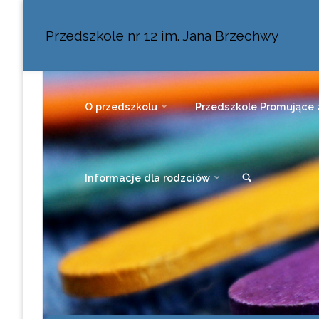
Przedszkole nr 12 im. Jana Brzechwy
O przedszkolu
Przedszkole Promujące 
Informacje dla rodzciów