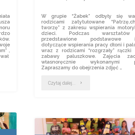
iała
W grupie “Żabek” odbyły się wa
sza
rodzicami zatytułowane “Patrzę,
moru
tworzę” z zakresu wspierania motory
rdzo
dzieci. Podczas warsztatów
ków.
przedstawione podstawowe in
woje
dotyczące wspierania pracy dłoni i pal
um” ,
wraz z rodzicami “rozgrzały” rączki i
awał
zabawy paluszkowe. Zajęcia zao
własnoręcznie wykonanymi p
Zapraszamy do obejrzenia zdjęć …
Czytaj dalej...