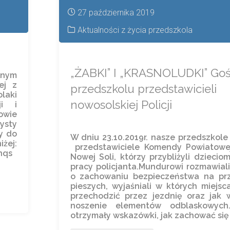
27 października 2019
Aktualności z życia przedszkola
„ŻABKI” I „KRASNOLUDKI” Goś
łnym
ej z
przedszkolu przedstawicieli
laki
nowosolskiej Policji
ji i
owie
ysty
y do
W dniu 23.10.2019r. nasze przedszkole
żej:
przedstawiciele Komendy Powiatowej
nqs
Nowej Soli, którzy przybliżyli dziecio
pracy policjanta.Mundurowi rozmawiali
o zachowaniu bezpieczeństwa na prz
pieszych, wyjaśniali w których miejsc
przechodzić przez jezdnię oraz jak 
noszenie elementów odblaskowyc
otrzymały wskazówki, jak zachować się