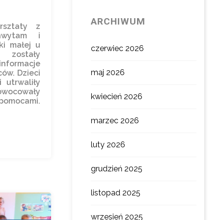
ARCHIWUM
rsztaty z
chwytam i
ki małej u
czerwiec 2026
 zostały
formacje
maj 2026
ców. Dzieci
 utrwaliły
wocowały
kwiecień 2026
omocami.
marzec 2026
luty 2026
grudzień 2025
listopad 2025
wrzesień 2025