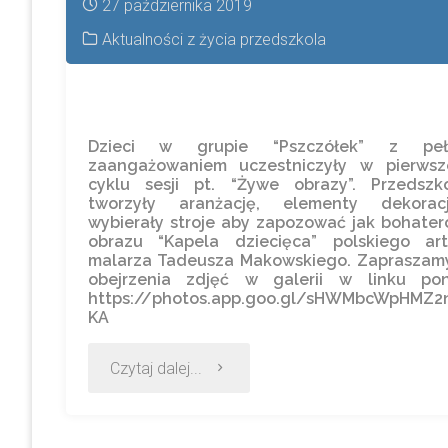
27 października 2019
Aktualności z życia przedszkola
Dzieci w grupie “Pszczółek” z pe
zaangażowaniem uczestniczyły w pierwsz
cyklu sesji pt. “Żywe obrazy”. Przedszko
tworzyły aranżację, elementy dekorac
wybierały stroje aby zapozować jak bohater
obrazu “Kapela dziecięca” polskiego art
malarza Tadeusza Makowskiego. Zapraszam
obejrzenia zdjęć w galerii w linku poni
https://photos.app.goo.gl/sHWMbcWpHMZ2
KA
Czytaj dalej...