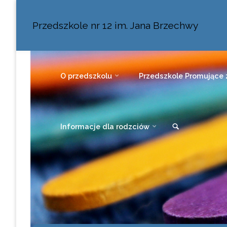
Przedszkole nr 12 im. Jana Brzechwy
O przedszkolu
Przedszkole Promujące 
Informacje dla rodzciów