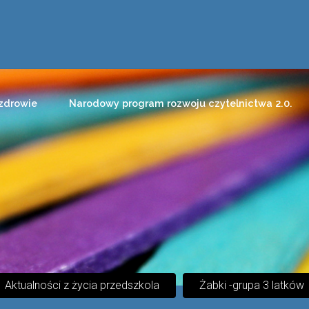
zdrowie
Narodowy program rozwoju czytelnictwa 2.0.
Aktualności z życia przedszkola
Żabki -grupa 3 latków