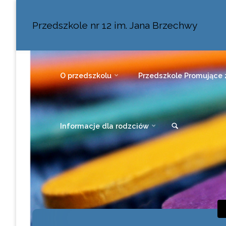
Przedszkole nr 12 im. Jana Brzechwy
O przedszkolu
Przedszkole Promujące 
Informacje dla rodzciów