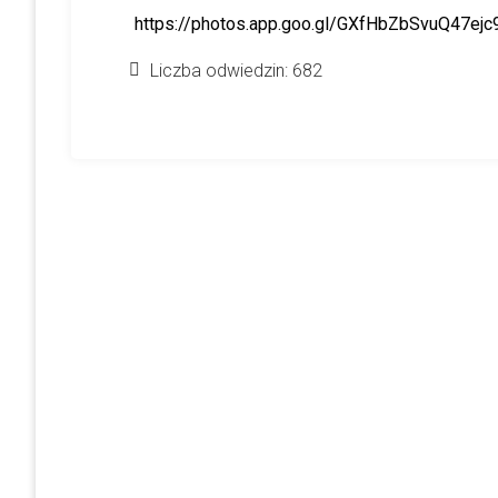
https://photos.app.goo.gl/GXfHbZbSvuQ47ejc
Liczba odwiedzin:
682