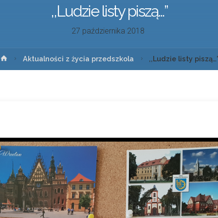
,,Ludzie listy piszą…”
27 października 2018
Aktualności z życia przedszkola
,,Ludzie listy piszą…