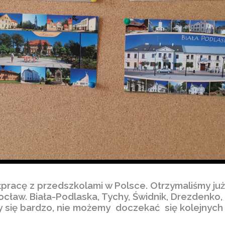
acę z przedszkolami w Polsce. Otrzymaliśmy już 
ocław. Biała-Podlaska, Tychy, Świdnik, Drezdenko,
y się bardzo, nie możemy doczekać się kolejnych 